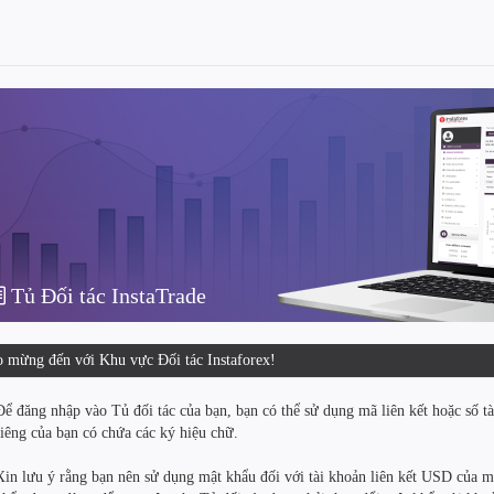
Tủ Đối tác InstaTrade
 mừng đến với Khu vực Đối tác Instaforex!
Để đăng nhập vào Tủ đối tác của bạn, bạn có thể sử dụng mã liên kết hoặc số tà
riêng của bạn có chứa các ký hiệu chữ.
Xin lưu ý rằng bạn nên sử dụng mật khẩu đối với tài khoản liên kết USD của mì