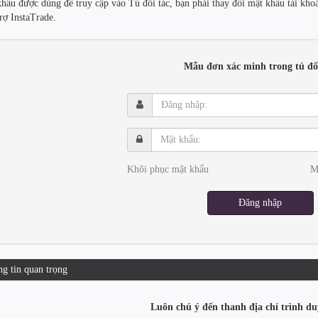
khẩu được dùng để truy cập vào Tủ đối tác, bạn phải thay đổi mật khẩu tài kh
trợ InstaTrade.
Mẫu đơn xác minh trong tủ đối
Đăng
nhập:
Mật
khẩu:
Khôi phục mật khẩu
M
Đăng nhập
g tin quan trọng
Luôn chú ý đến thanh địa chỉ trình du