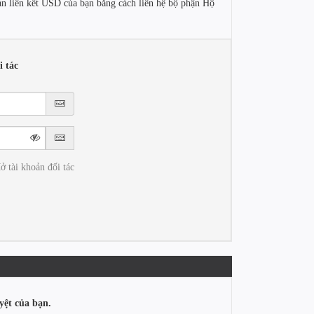
oản liên kết USD của bạn bằng cách liên hệ bộ phận Hộ
 tác
ở tài khoản đối tác
yệt của bạn.