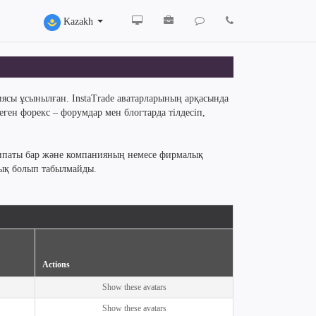
Kazakh
иясы ұсынылған. InstaTrade аватарларының арқасында
еген форекс – форумдар мен блогтарда тілдесіп,
 сипаты бар және компанияның немесе фирмалық
дық болып табылмайды.
Actions
Show these avatars
Show these avatars