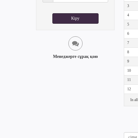
3
4
Кіру
5
6
7
8
Менеджерге сұрақ қою
9
10
11
12
In al