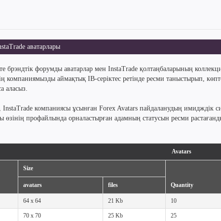
staTrade аватарлары
те брэндтік форумды аватарлар мен InstaTrade қолтаңбаларының коллекц
дің компаниямызды аймақтық IB-серіктес ретінде ресми таныстырып, көпт
а аласыз.
, InstaTrade компаниясы ұсынған Forex Avatars пайдаланудың имидждік
ды өзінің профайлында орналастырған адамның статусын ресми растаған
Avatars
Size
avatars
files
Quantity
64 x 64
21 Kb
10
70 x 70
25 Kb
25