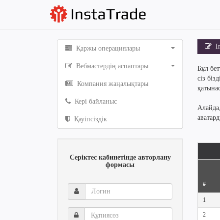
In
Қаржы операциялары
Вебмастердің аспаптары
Бұл бет
сіз біз
Компания жаңалықтары
қатынас
Кері байланыс
Алайда
аватар
Қауіпсіздік
Серіктес кабинетінде авторлану
формасы
#
Логин
1
Құпиясөз
2