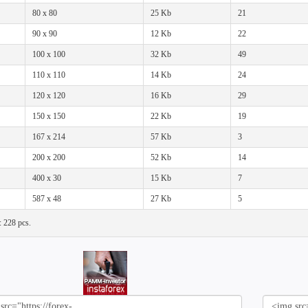
80 x 80
25 Kb
21
90 x 90
12 Kb
22
100 x 100
32 Kb
49
110 x 110
14 Kb
24
120 x 120
16 Kb
29
150 x 150
22 Kb
19
167 x 214
57 Kb
3
200 x 200
52 Kb
14
400 x 30
15 Kb
7
587 x 48
27 Kb
5
l: 228 pcs.