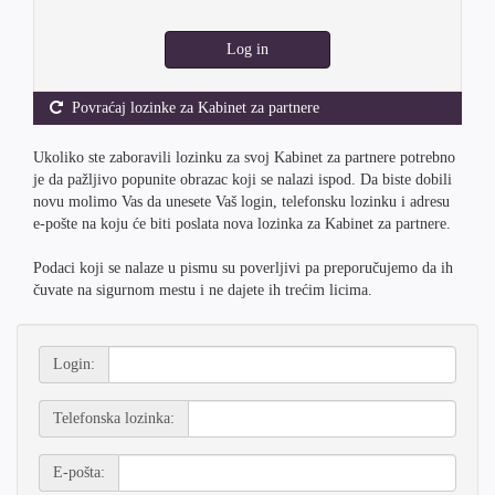
Log in
Povraćaj lozinke za Kabinet za partnere
Ukoliko ste zaboravili lozinku za svoj Kabinet za partnere potrebno
je da pažljivo popunite obrazac koji se nalazi ispod. Da biste dobili
novu molimo Vas da unesete Vaš login, telefonsku lozinku i adresu
e-pošte na koju će biti poslata nova lozinka za Kabinet za partnere.
Podaci koji se nalaze u pismu su poverljivi pa preporučujemo da ih
čuvate na sigurnom mestu i ne dajete ih trećim licima.
Login:
Telefonska lozinka:
E-pošta: