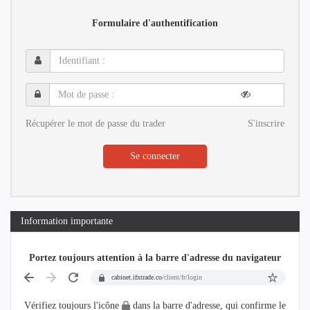
Formulaire d'authentification
Identifiant
:
Mot
de
passe
Récupérer le mot de passe du trader
S'inscrire
:
Se connecter
Information importante
Portez toujours attention à la barre d'adresse du navigateur
cabinet.ifxtrade.co
/client/fr/login
Vérifiez toujours l'icône
dans la barre d'adresse, qui confirme le