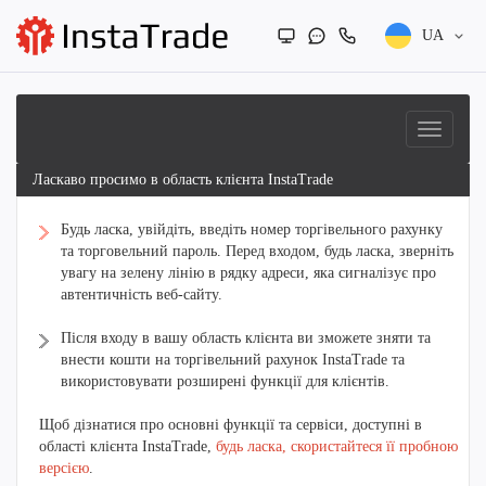
UA
Ласкаво просимо в область клієнта InstaTrade
Будь ласка, увійдіть, введіть номер торгівельного рахунку
та торговельний пароль. Перед входом, будь ласка, зверніть
увагу на зелену лінію в рядку адреси, яка сигналізує про
автентичність веб-сайту.
Після входу в вашу область клієнта ви зможете зняти та
внести кошти на торгівельний рахунок InstaTrade та
використовувати розширені функції для клієнтів.
Щоб дізнатися про основні функції та сервіси, доступні в
області клієнта InstaTrade,
будь ласка, скористайтеся її пробною
версією
.