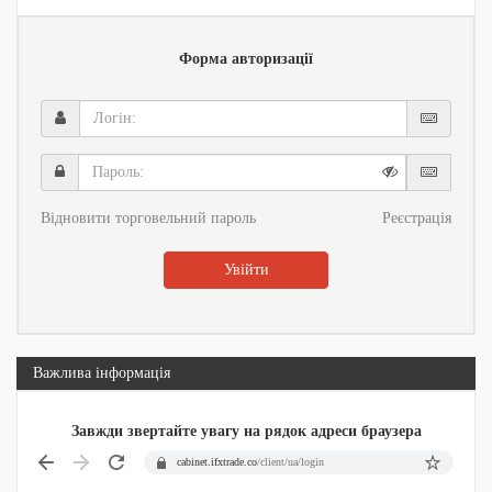
Форма авторизації
Логін:
Пароль:
Відновити торговельний пароль
Реєстрація
Увійти
Важлива інформація
Завжди звертайте увагу на рядок адреси браузера
cabinet.ifxtrade.co
/client/ua/login