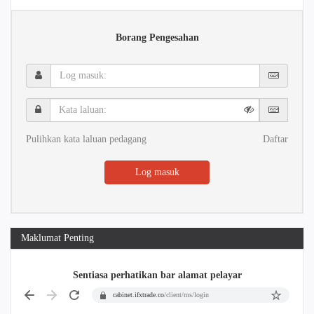
Borang Pengesahan
Log
masuk:
Kata
laluan:
Pulihkan kata laluan pedagang
Daftar
Log masuk
Maklumat Penting
Sentiasa perhatikan bar alamat pelayar
cabinet.ifxtrade.co
/client/ms/login