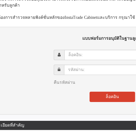
ำหรับลูกค้า
้องการสำรวจหลายฟังค์ชั่นหลักของInstaTrade Cabinetและบริการ กรุณาใช
แบบฟอร์มการอนุมัติในฐานลู
ล็อค
อิน:
รหัส
ผ่าน:
คืนรหัสผ่าน
ล็อคอิน
เอียดที่สำคัญ