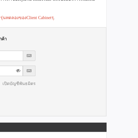
้
รุ่นทดลองของClient Cabinetรุ
.
กค้า
เปิดบัญชีพันธมิตร